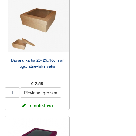
Dāvanu kārba 25x25x10cm ar
logu, atsevišķs vāks
€ 2.58
Pievienot grozam
ir_noliktava