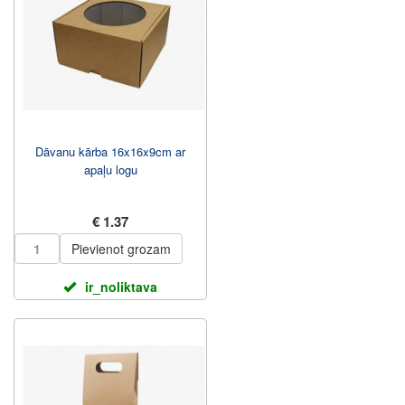
Dāvanu kārba 16x16x9cm ar
apaļu logu
€ 1.37
Pievienot grozam
ir_noliktava