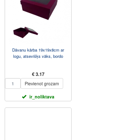
Dāvanu kārba 19x19x8cm ar
logu, atsevišķs vāks, bordo
€ 3.17
Pievienot grozam
ir_noliktava