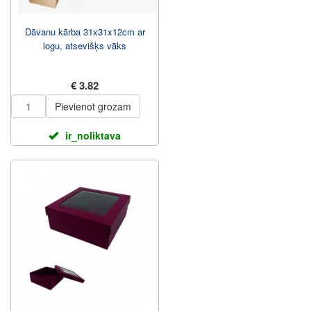
Dāvanu kārba 31x31x12cm ar
logu, atsevišķs vāks
€ 3.82
Pievienot grozam
ir_noliktava