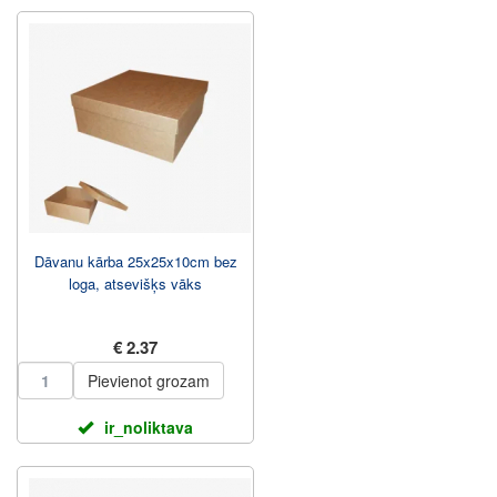
Dāvanu kārba 25x25x10cm bez
loga, atsevišķs vāks
€ 2.37
Pievienot grozam
ir_noliktava