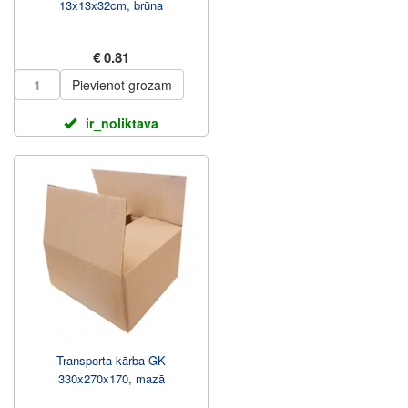
13x13x32cm, brūna
€ 0.81
Pievienot grozam
ir_noliktava
Transporta kārba GK
330x270x170, mazā