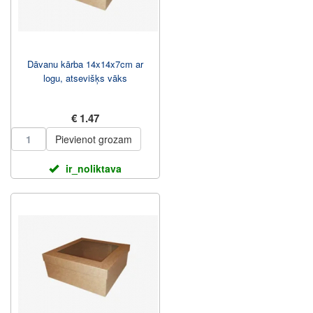
Dāvanu kārba 14x14x7cm ar
logu, atsevišķs vāks
€ 1.47
Pievienot grozam
ir_noliktava