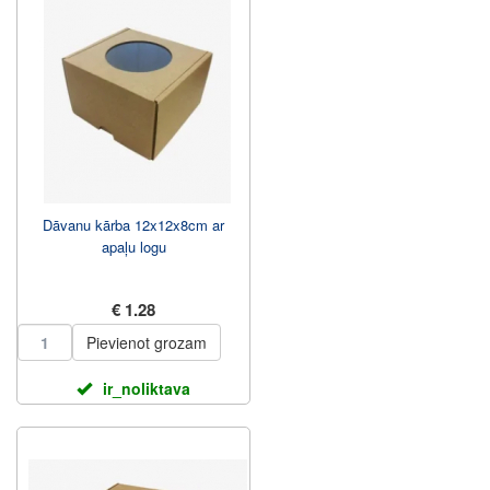
Dāvanu kārba 12x12x8cm ar
apaļu logu
€ 1.28
Pievienot grozam
ir_noliktava