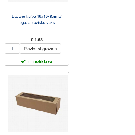
Dāvanu kārba 19x19x8cm ar
logu, atsevišķs vāks
€ 1.63
Pievienot grozam
ir_noliktava