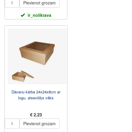
Pievienot grozam
ir_noliktava
Dāvanu kārba 24x24x8cm ar
logu, atsevišķs vāks
€ 2.23
Pievienot grozam