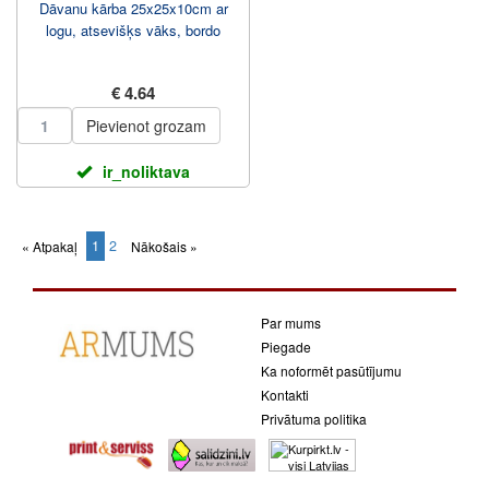
Dāvanu kārba 25x25x10cm ar
logu, atsevišķs vāks, bordo
€ 4.64
Pievienot grozam
ir_noliktava
1
2
« Atpakaļ
Nākošais »
(current)
Par mums
Piegade
Ka noformēt pasūtījumu
Kontakti
Privātuma politika