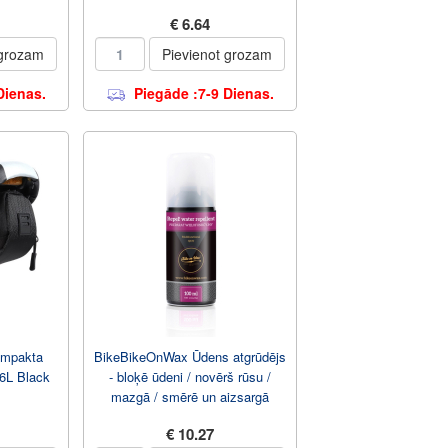
€ 6.64
 grozam
Pievienot grozam
Dienas.
Piegāde :7-9 Dienas.
ompakta
BikeBikeOnWax Ūdens atgrūdējs
6L Black
- bloķē ūdeni / novērš rūsu /
mazgā / smērē un aizsargā
100ml Aerosols
€ 10.27