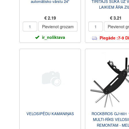
automātisko vārstu 24"
TĪRĪTĀJS SUKA UZ 
LAIKIEM ĀRA ZI
€ 2.19
€ 3.21
Pievienot grozam
Pievienot 
ir_noliktava
Piegāde :7-9 D
VELOSIPĒDU KAMANIŅAS
ROCKBROS GJ1601 1
MULTI-RĪKS VELOS
REMONTAM - ME