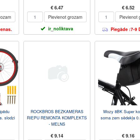
€ 6.47
€ 6.52
grozam
Pievienot grozam
Pievienot
ir_noliktava
ienas.
Piegāde :7-9 
sipēdu
ROCKBROS BEZKAMERAS
Wozy 8BK Super k
s. slodzi
RIEPU REMONTA KOMPLEKTS
soma zem sēdekļa 0.
- MELNS
€ 9.14
€ 9.16