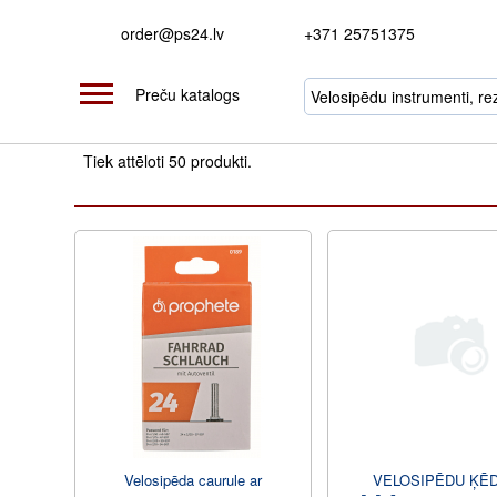
order@ps24.lv
+371 25751375
Preču katalogs
Tiek attēloti 50 produkti.
Velosipēda caurule ar
VELOSIPĒDU ĶĒ