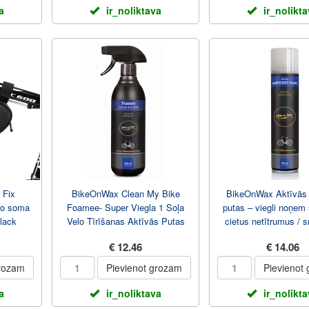
a
ir_noliktava
ir_nolikt
 Fix
BikeOnWax Clean My Bike
BikeOnWax Aktīvās 
lo soma
Foamee- Super Viegla 1 Soļa
putas – viegli noņem
lack
Velo Tīrīšanas Aktīvās Putas
cietus netītrumus / s
500ml Spray Pudele
400ml Pudel
€ 12.46
€ 14.06
grozam
Pievienot grozam
Pievienot
a
ir_noliktava
ir_nolikt