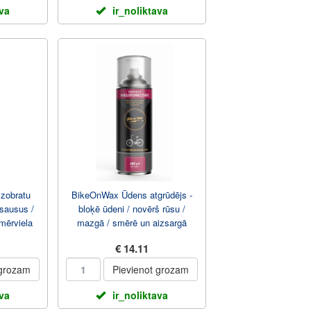
ava
ir_noliktava
zobratu
BikeOnWax Ūdens atgrūdējs -
 sausus /
bloķē ūdeni / novērš rūsu /
mērviela
mazgā / smērē un aizsargā
e
400ml Aerosols
€ 14.11
 grozam
Pievienot grozam
ava
ir_noliktava