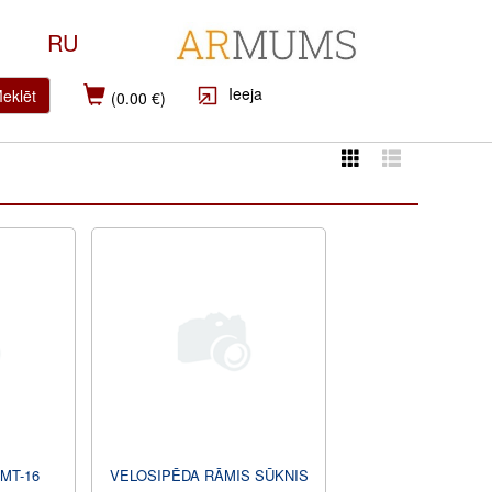
RU
Ieeja
eklēt
(0.00 €)
MT-16
VELOSIPĒDA RĀMIS SŪKNIS