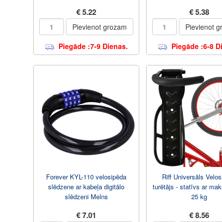
€ 5.22
€ 5.38
Pievienot grozam
Pievienot 
Piegāde :7-9 Dienas.
Piegāde :6-8 D
Forever KYL-110 velosipēda
Riff Universāls Velo
slēdzene ar kabeļa digitālo
turētājs - statīvs ar mak
slēdzeni Melns
25 kg
€ 7.01
€ 8.56