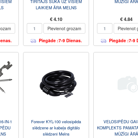
VISIEM
TĪRĪTĀJS SUKA UZ VISIEM
MŪŽĪGI ĀR
LS
LAIKIEM ĀRA MELNS
€ 4.10
€ 4.84
grozam
Pievienot grozam
Pievienot
ienas.
Piegāde :7-9 Dienas.
Piegāde :7-9 
6-IN-1
Forever KYL-100 velosipēda
VELOSIPĒDU GA
IPĒDU
slēdzene ar kabeļa digitālo
KOMPLEKTS PAMATA
LNS
slēdzeni Melns
MŪŽĪGI ĀR