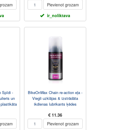
 grozam
Pievienot grozam
ava
ir_noliktava
 Spīdi -
BikeOnWax Chain re-action eļa -
ulieris un
Viegli uzklājas & izstrādāta
 plastikāta
ikdienas lubrikants ķēdes
smērēšana...
€ 11.36
 grozam
Pievienot grozam