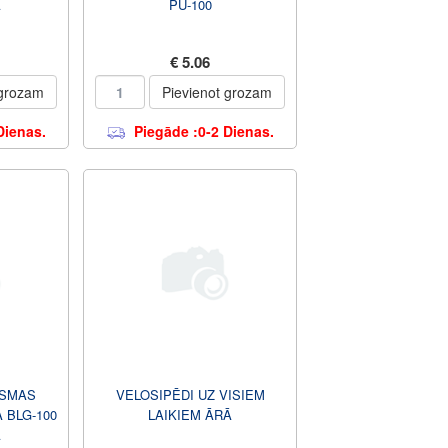
Ā
PU-100
€ 5.06
 grozam
Pievienot grozam
Dienas.
Piegāde :0-2 Dienas.
ISMAS
VELOSIPĒDI UZ VISIEM
 BLG-100
LAIKIEM ĀRĀ
Ā