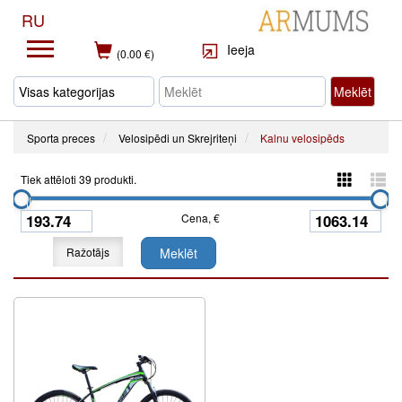
RU
Ieeja
(0.00 €)
Meklēt
Sporta preces
Velosipēdi un Skrejriteņi
Kalnu velosipēds
Tiek attēloti 39 produkti.
Cena, €
Ražotājs
Meklēt