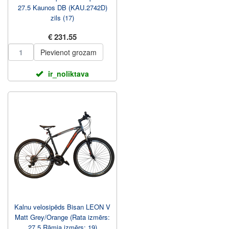
27.5 Kaunos DB (KAU.2742D)
zils (17)
€ 231.55
Pievienot grozam
ir_noliktava
Kalnu velosipēds Bisan LEON V
Matt Grey/Orange (Rata izmērs:
27.5 Rāmja izmērs: 19)