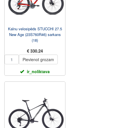
Kalnu velosipēds STUCCHI 27.5
New Age (23S760R46) sarkans
(18)
€ 330.24
Pievienot grozam
ir_noliktava