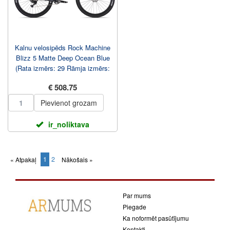
Kalnu velosipēds Rock Machine
Blizz 5 Matte Deep Ocean Blue
(Rata izmērs: 29 Rāmja izmērs:
S)
€ 508.75
Pievienot grozam
ir_noliktava
1
2
« Atpakaļ
Nākošais »
(current)
Par mums
Piegade
Ka noformēt pasūtījumu
Kontakti