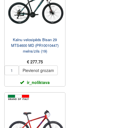
Kalnu velosipēds Bisan 29
MTS4600 MD (PR10010447)
melns/zils (19)
€ 277.75
Pievienot grozam
ir_noliktava