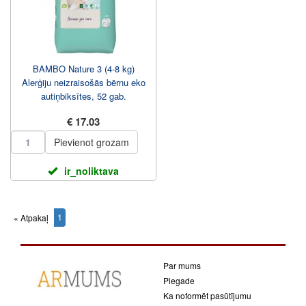
BAMBO Nature 3 (4-8 kg)
Alerģiju neizraisošās bērnu eko
autiņbiksītes, 52 gаb.
€ 17.03
Pievienot grozam
ir_noliktava
1
« Atpakaļ
(current)
Par mums
Piegade
Ka noformēt pasūtījumu