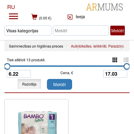
RU
Ieeja
(0.00 €)
Meklēt
Saimniecības un higiēnas preces
Autiņbiksītes. Ieliktnīši. Paladziņi.
Tiek attēloti 13 produkti.
Cena, €
Ražotājs
Meklēt