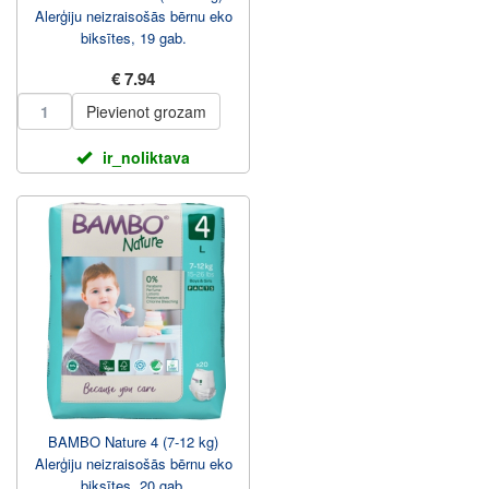
Alerģiju neizraisošās bērnu eko
biksītes, 19 gab.
€ 7.94
Pievienot grozam
ir_noliktava
BAMBO Nature 4 (7-12 kg)
Alerģiju neizraisošās bērnu eko
biksītes, 20 gab.