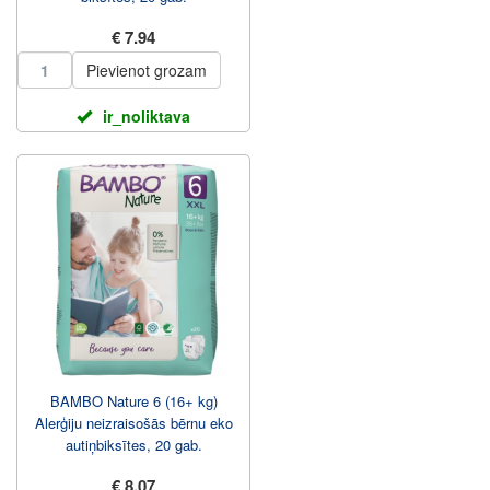
€ 7.94
Pievienot grozam
ir_noliktava
BAMBO Nature 6 (16+ kg)
Alerģiju neizraisošās bērnu eko
autiņbiksītes, 20 gab.
€ 8.07