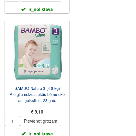
ir_noliktava
BAMBO Nature 3 (4-8 kg)
Alerģiju neizraisošās bērnu eko
autiņbiksītes, 28 gab.
€ 9.10
Pievienot grozam
ir_noliktava