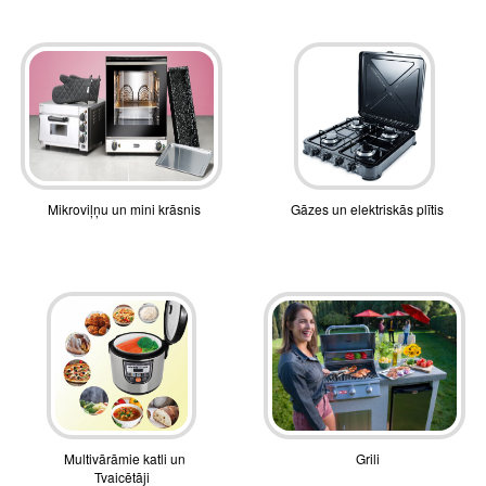
Mikroviļņu un mini krāsnis
Gāzes un elektriskās plītis
Multivārāmie katli un
Grili
Tvaicētāji