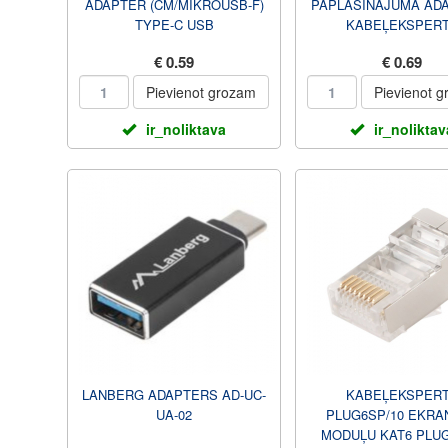
ADAPTER (CM/MIKROUSB-F)
PAPLAŠINĀJUMA AD
TYPE-C USB
KABEĻEKSPER
€ 0.59
€ 0.69
Pievienot grozam
Pievienot 
ir_noliktava
ir_noliktav
LANBERG ADAPTERS AD-UC-
KABEĻEKSPER
UA-02
PLUG6SP/10 EKRA
MODUĻU KAT6 PLUG