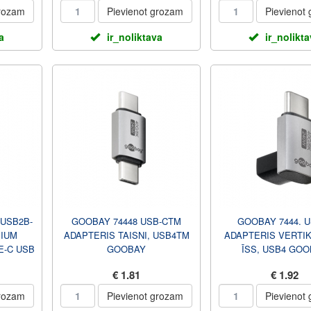
grozam
Pievienot grozam
Pievienot
a
ir_noliktava
ir_nolikt
USB2B-
GOOBAY 74448 USB-CTM
GOOBAY 7444. U
IUM
ADAPTERIS TAISNI, USB4TM
ADAPTERIS VERTIK
E-C USB
GOOBAY
ĪSS, USB4 GO
BELIS,
€ 1.81
€ 1.92
grozam
Pievienot grozam
Pievienot