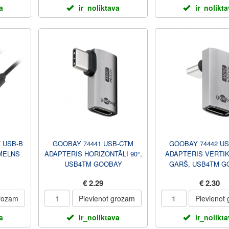
a
ir_noliktava
ir_nolikt
 USB-B
GOOBAY 74441 USB-CTM
GOOBAY 74442 U
 MELNS
ADAPTERIS HORIZONTĀLI 90°,
ADAPTERIS VERTIK
USB4TM GOOBAY
GARŠ, USB4TM G
€ 2.29
€ 2.30
grozam
Pievienot grozam
Pievienot
a
ir_noliktava
ir_nolikt