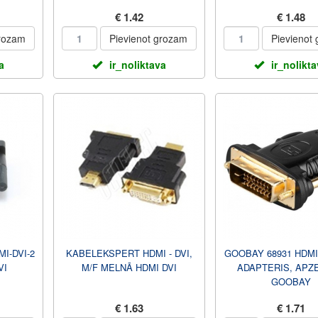
VIENĀ
SIEVIEŠU KĀRTAS (
€ 1.42
€ 1.48
PERTS
grozam
Pievienot grozam
Pievienot
a
ir_noliktava
ir_nolikt
I-DVI-2
KABELEKSPERT HDMI - DVI,
GOOBAY 68931 HDMI
VI
M/F MELNĀ HDMI DVI
ADAPTERIS, APZE
GOOBAY
€ 1.63
€ 1.71