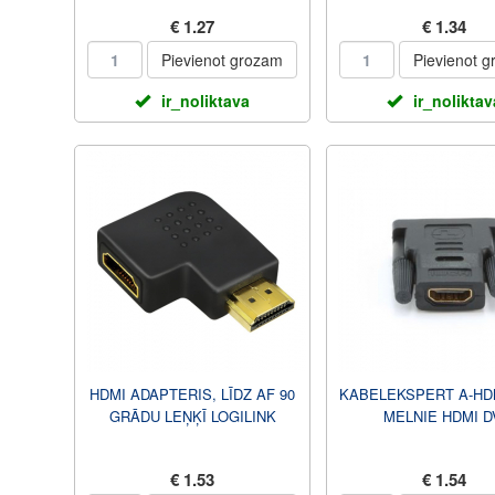
ZELTĪTS, 10 GAB. 
€ 1.27
€ 1.34
MAISĀ KABEĻEKS
Pievienot grozam
Pievienot 
ir_noliktava
ir_noliktav
HDMI ADAPTERIS, LĪDZ AF 90
KABELEKSPERT A-HDM
GRĀDU LEŅĶĪ LOGILINK
MELNIE HDMI D
€ 1.53
€ 1.54