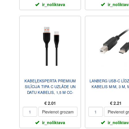
ir_noliktava
ir_noliktav
KABEĻEKSPERTA PREMIUM
LANBERG USB-C LĪDZ
SILĪCIJA TIPA C UZLĀDE UN
KABELIS M/M, 3 M,
DATU KABELIS, 1,5 M CC-
USB2S-AMCM-1,5M-BK
€ 2.01
€ 2.21
Pievienot grozam
Pievienot 
ir_noliktava
ir_noliktav