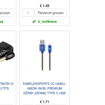
B TIPS)
€ 1.49
 grozam
Pievienot grozam
ava
ir_noliktava
TM/DVI-D
KABEĻEKSPERTS CC-USB2J-
LTĪTS
AMCM-1M-BL PREMIUM
DŽINSI (DENIM) TYPE-C USB
KABELIS AR METĀLA
€ 1.71
SAVIENOTĀJIEM,...