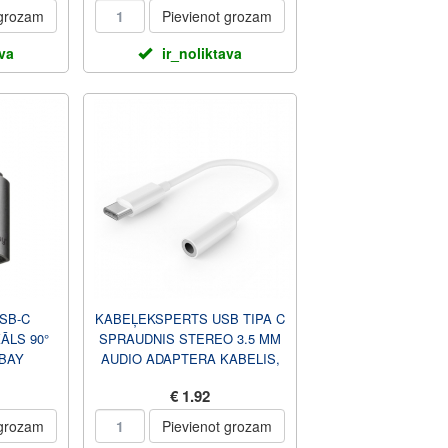
 grozam
Pievienot grozam
ava
ir_noliktava
SB-C
KABEĻEKSPERTS USB TIPA C
ĀLS 90°
SPRAUDNIS STEREO 3.5 MM
OBAY
AUDIO ADAPTERA KABELIS,
BALTAIS KABEĻEKSPERTS
€ 1.92
 grozam
Pievienot grozam