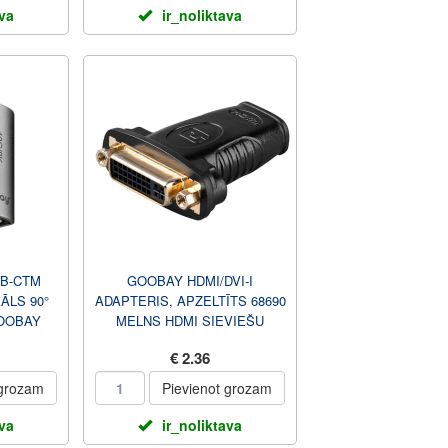
ava
ir_noliktava
SB-CTM
GOOBAY HDMI/DVI-I
ĀLS 90°
ADAPTERIS, APZELTĪTS 68690
OOBAY
MELNS HDMI SIEVIEŠU
KĀRTAS (A TIPA) DVI-I
€ 2.36
SIEVIEŠU KĀRT...
 grozam
Pievienot grozam
ava
ir_noliktava