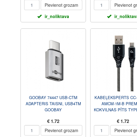
Pievienot grozam
Pievienot 
ir_noliktava
ir_noliktav
GOOBAY 74447 USB-CTM
KABEĻEKSPERTS CC-
ADAPTERIS TAISNI, USB4TM
AMCM-1M-B PREM
GOOBAY
KOKVILNAS PĪTS TYP
UZLĀDES UN DATU KA
€ 1.72
€ 1.72
1 M, MEL...
Pievienot grozam
Pievienot 