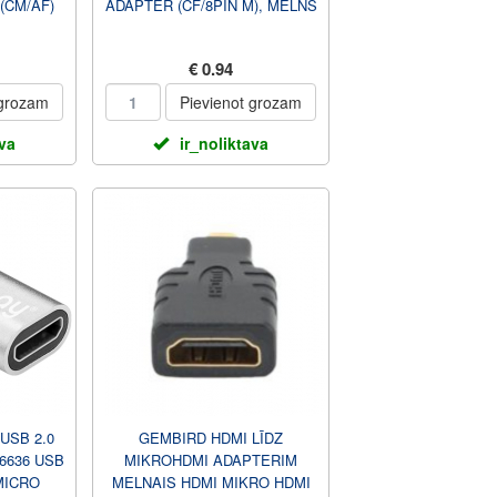
(CM/AF)
ADAPTER (CF/8PIN M), MELNS
€ 0.94
 grozam
Pievienot grozam
ava
ir_noliktava
USB 2.0
GEMBIRD HDMI LĪDZ
6636 USB
MIKROHDMI ADAPTERIM
MICRO
MELNAIS HDMI MIKRO HDMI