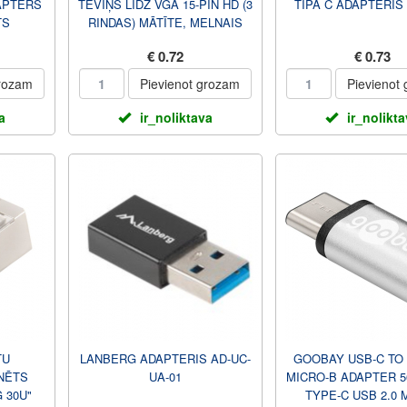
APTERS
TĒVIŅŠ LĪDZ VGA 15-PIN HD (3
TIPA C ADAPTERIS 
TS
RINDAS) MĀTĪTE, MELNAIS
GEMPUTNS
€ 0.72
€ 0.73
grozam
Pievienot grozam
Pievienot
a
ir_noliktava
ir_nolikt
TU
LANBERG ADAPTERIS AD-UC-
GOOBAY USB-C TO 
NĒTS
UA-01
MICRO-B ADAPTER 5
 30U"
TYPE-C USB 2.0 