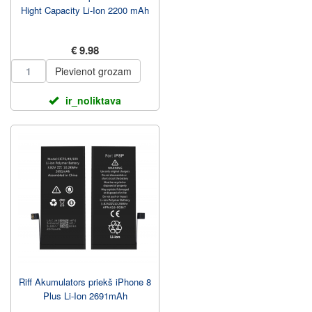
Hight Capacity Li-Ion 2200 mAh
€ 9.98
Pievienot grozam
ir_noliktava
Riff Akumulators priekš iPhone 8
Plus Li-Ion 2691mAh