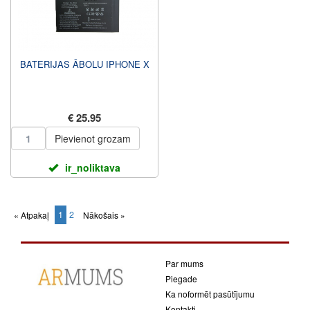
BATERIJAS ĀBOLU IPHONE X
€ 25.95
Pievienot grozam
ir_noliktava
1
2
« Atpakaļ
Nākošais »
(current)
Par mums
Piegade
Ka noformēt pasūtījumu
Kontakti