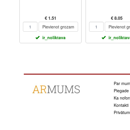
€ 1.51
€ 8.05
Pievienot grozam
Pievienot 
ir_noliktava
ir_noliktav
Par mu
Piegade
Ka nofor
Kontakti
Privātuma