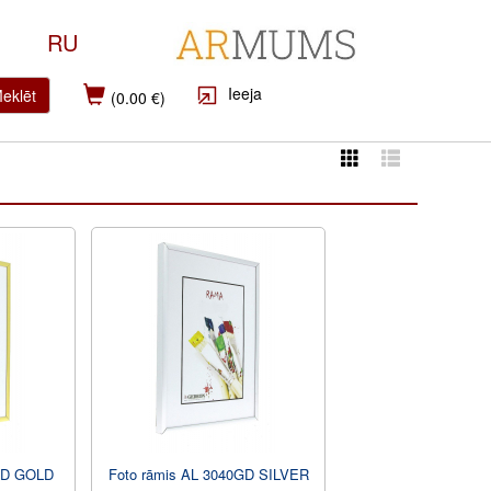
RU
Ieeja
eklēt
(0.00 €)
0GD GOLD
Foto rāmis AL 3040GD SILVER