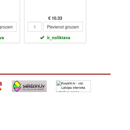
€ 10.33
 grozam
Pievienot grozam
ava
ir_noliktava