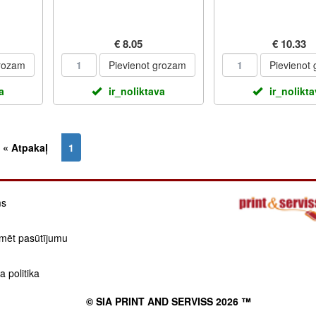
€ 8.05
€ 10.33
grozam
Pievienot grozam
Pievienot
a
ir_noliktava
ir_nolikt
« Atpakaļ
1
(current)
ms
mēt pasūtījumu
 politika
© SIA PRINT AND SERVISS 2026 ™