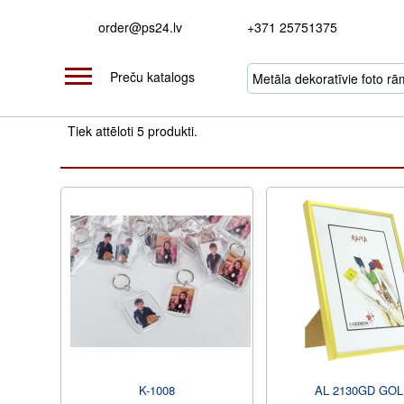
order@ps24.lv
+371 25751375
Preču katalogs
Tiek attēloti 5 produkti.
K-1008
AL 2130GD GOL